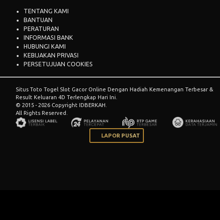
TENTANG KAMI
BANTUAN
PERATURAN
INFORMASI BANK
HUBUNGI KAMI
KEBIJAKAN PRIVASI
PERSETUJUAN COOKIES
Situs Toto Togel Slot Gacor Online Dengan Hadiah Kemenangan Terbesar &
Result Keluaran 4D Terlengkap Hari Ini.
© 2015 - 2026 Copyright IDBERKAH.
All Rights Reserved.
LAPOR PUSAT