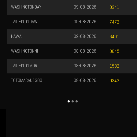
WASHINGTONDAY
09-08-2026
0341
TAIPEI101DAW
09-08-2026
7472
HAWAI
09-08-2026
6491
WASHINGTONNI
08-08-2026
0645
TAIPEI101MOR
08-08-2026
1592
TOTOMACAU1300
08-08-2026
0342